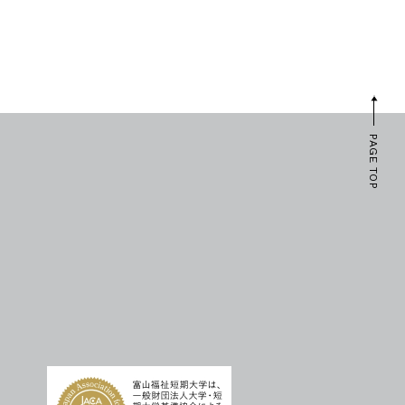
PAGE TOP
）