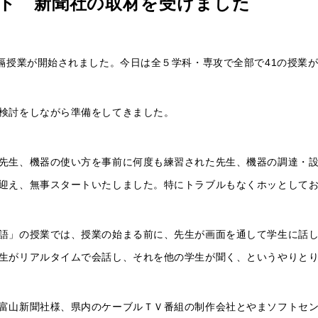
ト 新聞社の取材を受けました
遠隔授業が開始されました。今日は全５学科・専攻で全部で41の授業
検討をしながら準備をしてきました。
先生、機器の使い方を事前に何度も練習された先生、機器の調達・
迎え、無事スタートいたしました。特にトラブルもなくホッとして
語」の授業では、授業の始まる前に、先生が画面を通して学生に話
生がリアルタイムで会話し、それを他の学生が聞く、というやりと
富山新聞社様、県内のケーブルＴＶ番組の制作会社とやまソフトセ