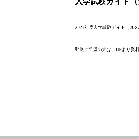
入学試験ガイド（
（20
2021
年度入学試験ガイド
郵送ご希望の方は、
HP
より資