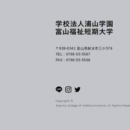
〒939-0341 富山県射水市三ケ579
TEL：0766-55-5567
FAX：0766-55-5568
Copyright ©
Toyama College of Welfare Science. All Rights Rese